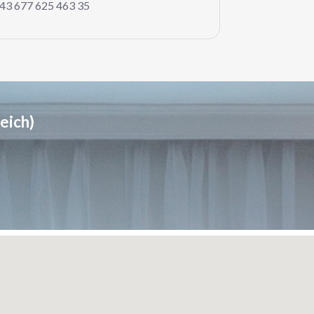
+43 677 625 463 35
eich)