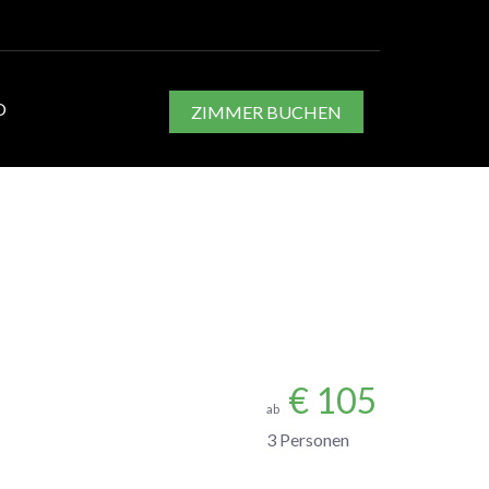
O
ZIMMER BUCHEN
€
105
ab
3 Personen