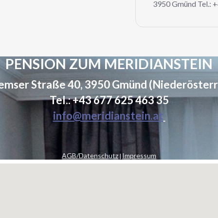
3950 Gmünd Tel.: 
PENSION ZUM MERIDIANSTEIN
emser Straße 40, 3950 Gmünd (Niederösterr
Tel.: +43 677 625 463 35
info@meridianstein.at
AGB/Datenschutz
Impressum
|